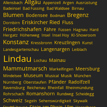
Allgäu
Allensbach
Appenzell
Argen
Ausrüstung
Badeinsel
Bad Füssing
Bad Waldsee
Birnau
Blumen
Bregenz
Bodensee
Bodman
Eriskircher Ried
Fluss
Dornbirn
Friedrichshafen
Fähre
Füssen
Hagnau
Hard
Hergatz
Höhenweg
Insel
Insel Hoy
KI-Showroom
Konstanz
Kreuzlingen
Kressbronn
Kunst
Langenargen
Landesgartenschau
Leiblach
Lindau
Mainau
Lochau
Mammutmarsch
Meersburg
Markelfingen
Museum
Mindelsee
Musical
Musik
München
Pfänder
Radolfzell
Nürnberg
Oberstaufen
Ravensburg
Reichenau
Rheinfall
Rheinmündung
Romanshorn
Rohrschach
Rundweg
Scheidegg
Schweiz
Segeln
Sehenswürdigkeit
Skywalk
Stein am Rhein
Ulm