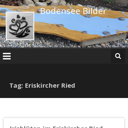
Zum
Bodensee Bilder
Inhalt
springen
Tag: Eriskircher Ried