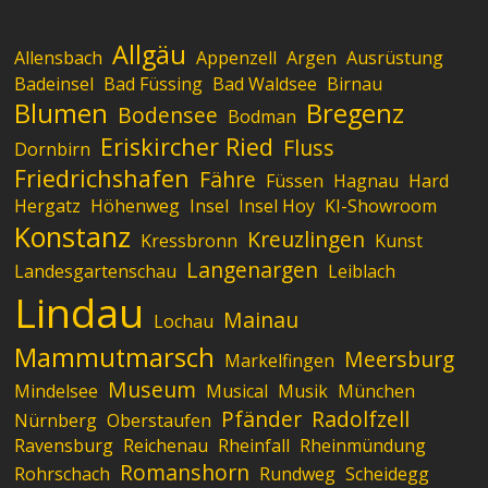
Allgäu
Allensbach
Appenzell
Argen
Ausrüstung
Badeinsel
Bad Füssing
Bad Waldsee
Birnau
Blumen
Bregenz
Bodensee
Bodman
Eriskircher Ried
Fluss
Dornbirn
Friedrichshafen
Fähre
Füssen
Hagnau
Hard
Hergatz
Höhenweg
Insel
Insel Hoy
KI-Showroom
Konstanz
Kreuzlingen
Kressbronn
Kunst
Langenargen
Landesgartenschau
Leiblach
Lindau
Mainau
Lochau
Mammutmarsch
Meersburg
Markelfingen
Museum
Mindelsee
Musical
Musik
München
Pfänder
Radolfzell
Nürnberg
Oberstaufen
Ravensburg
Reichenau
Rheinfall
Rheinmündung
Romanshorn
Rohrschach
Rundweg
Scheidegg