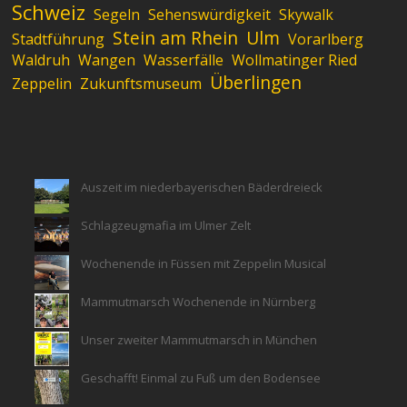
Schweiz
Segeln
Sehenswürdigkeit
Skywalk
Stein am Rhein
Ulm
Stadtführung
Vorarlberg
Waldruh
Wangen
Wasserfälle
Wollmatinger Ried
Überlingen
Zeppelin
Zukunftsmuseum
Auszeit im niederbayerischen Bäderdreieck
Schlagzeugmafia im Ulmer Zelt
Wochenende in Füssen mit Zeppelin Musical
Mammutmarsch Wochenende in Nürnberg
Unser zweiter Mammutmarsch in München
Geschafft! Einmal zu Fuß um den Bodensee