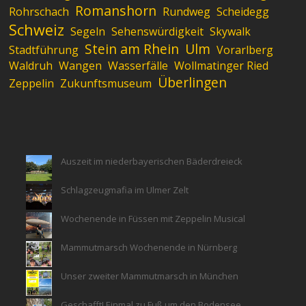
Romanshorn
Rohrschach
Rundweg
Scheidegg
Schweiz
Segeln
Sehenswürdigkeit
Skywalk
Stein am Rhein
Ulm
Stadtführung
Vorarlberg
Waldruh
Wangen
Wasserfälle
Wollmatinger Ried
Überlingen
Zeppelin
Zukunftsmuseum
Auszeit im niederbayerischen Bäderdreieck
Schlagzeugmafia im Ulmer Zelt
Wochenende in Füssen mit Zeppelin Musical
Mammutmarsch Wochenende in Nürnberg
Unser zweiter Mammutmarsch in München
Geschafft! Einmal zu Fuß um den Bodensee