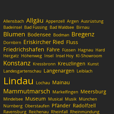
Allgäu
Allensbach
Appenzell
Argen
Ausrüstung
Badeinsel
Bad Füssing
Bad Waldsee
Birnau
Blumen
Bregenz
Bodensee
Bodman
Eriskircher Ried
Fluss
Dornbirn
Friedrichshafen
Fähre
Füssen
Hagnau
Hard
Hergatz
Höhenweg
Insel
Insel Hoy
KI-Showroom
Konstanz
Kreuzlingen
Kressbronn
Kunst
Langenargen
Landesgartenschau
Leiblach
Lindau
Mainau
Lochau
Mammutmarsch
Meersburg
Markelfingen
Museum
Mindelsee
Musical
Musik
München
Pfänder
Radolfzell
Nürnberg
Oberstaufen
Ravensburg
Reichenau
Rheinfall
Rheinmündung