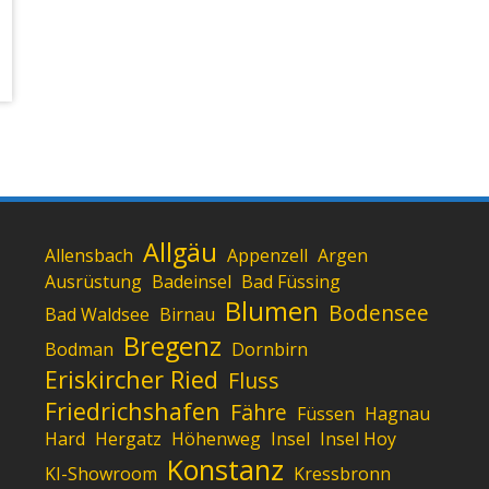
Allgäu
Allensbach
Appenzell
Argen
Ausrüstung
Badeinsel
Bad Füssing
Blumen
Bodensee
Bad Waldsee
Birnau
Bregenz
Bodman
Dornbirn
Eriskircher Ried
Fluss
Friedrichshafen
Fähre
Füssen
Hagnau
Hard
Hergatz
Höhenweg
Insel
Insel Hoy
Konstanz
KI-Showroom
Kressbronn