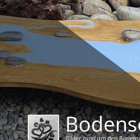
Zum
Inhalt
springen
Bodense
Bilder rund um den Bodens