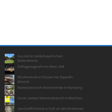
Auszeit im niederbayerischen
Bäderdreieck
Schlagzeugmafia im Ulmer Zelt
Wochenende in Füssen mit Zeppelin
Musical
Mammutmarsch Wochenende in Nürnberg
Unser zweiter Mammutmarsch in München
Geschafft! Einmal zu Fuß um den Bodensee