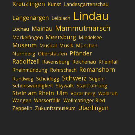
Kreuzlingen
Kunst
Landesgartenschau
Lindau
Langenargen
Leiblach
Mammutmarsch
Mainau
Lochau
Meersburg
Markelfingen
Mindelsee
Museum
Musical
Musik
München
Pfänder
Nürnberg
Oberstaufen
Radolfzell
Ravensburg
Reichenau
Rheinfall
Romanshorn
Rheinmündung
Rohrschach
Schweiz
Rundweg
Scheidegg
Segeln
Sehenswürdigkeit
Skywalk
Stadtführung
Stein am Rhein
Ulm
Vorarlberg
Waldruh
Wangen
Wasserfälle
Wollmatinger Ried
Überlingen
Zeppelin
Zukunftsmuseum