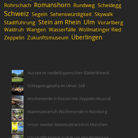
Romanshorn
Rohrschach
Rundweg
Scheidegg
Schweiz
Segeln
Sehenswürdigkeit
Skywalk
Stein am Rhein
Ulm
Stadtführung
Vorarlberg
Waldruh
Wangen
Wasserfälle
Wollmatinger Ried
Überlingen
Zeppelin
Zukunftsmuseum
Auszeit im niederbayerischen Bäderdreieck
Schlagzeugmafia im Ulmer Zelt
Wochenende in Füssen mit Zeppelin Musical
Mammutmarsch Wochenende in Nürnberg
Unser zweiter Mammutmarsch in München
Geschafft! Einmal zu Fuß um den Bodensee