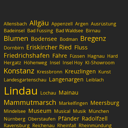
Allgäu
Allensbach
Appenzell
Argen
Ausrüstung
Badeinsel
Bad Füssing
Bad Waldsee
Birnau
Blumen
Bregenz
Bodensee
Bodman
Eriskircher Ried
Fluss
Dornbirn
Friedrichshafen
Fähre
Füssen
Hagnau
Hard
Hergatz
Höhenweg
Insel
Insel Hoy
KI-Showroom
Konstanz
Kreuzlingen
Kressbronn
Kunst
Langenargen
Landesgartenschau
Leiblach
Lindau
Mainau
Lochau
Mammutmarsch
Meersburg
Markelfingen
Museum
Mindelsee
Musical
Musik
München
Pfänder
Radolfzell
Nürnberg
Oberstaufen
Ravensburg
Reichenau
Rheinfall
Rheinmündung