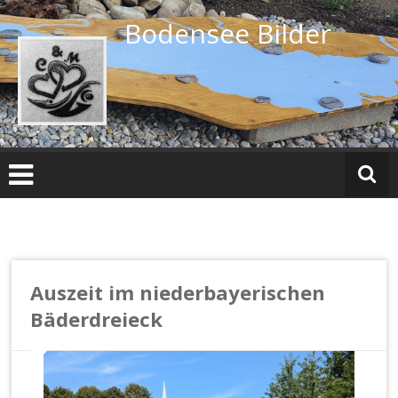
Zum
Bodensee Bilder
Inhalt
springen
Auszeit im niederbayerischen
Bäderdreieck