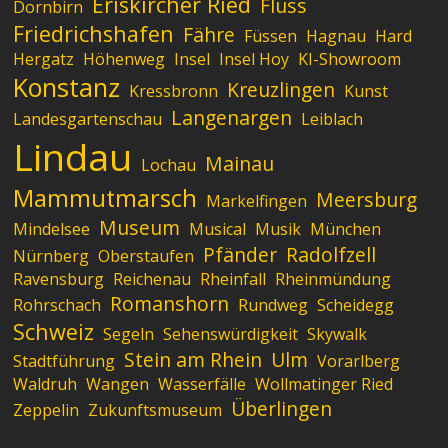
Eriskircher Ried
Fluss
Dornbirn
Friedrichshafen
Fähre
Füssen
Hagnau
Hard
Hergatz
Höhenweg
Insel
Insel Hoy
KI-Showroom
Konstanz
Kreuzlingen
Kressbronn
Kunst
Langenargen
Landesgartenschau
Leiblach
Lindau
Mainau
Lochau
Mammutmarsch
Meersburg
Markelfingen
Museum
Mindelsee
Musical
Musik
München
Pfänder
Radolfzell
Nürnberg
Oberstaufen
Ravensburg
Reichenau
Rheinfall
Rheinmündung
Romanshorn
Rohrschach
Rundweg
Scheidegg
Schweiz
Segeln
Sehenswürdigkeit
Skywalk
Stein am Rhein
Ulm
Stadtführung
Vorarlberg
Waldruh
Wangen
Wasserfälle
Wollmatinger Ried
Überlingen
Zeppelin
Zukunftsmuseum