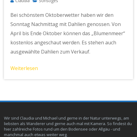
Claudia
Sonstiges
Bei schönstem Oktoberwetter haben wir den
Sonntag Nachmittag mit Dahlien genossen. Von
April bis Ende Oktober können das „Blumenmeer“
kostenlos angeschaut werden. Es stehen auch
ausgewählte Dahlien zum Verkauf.
Weiterlesen
Wir sind Claudia und Michael und gerne in der Natur unterwegs, am
liebsten als Wanderer und gerne auch mal mit Kamera. So findest du
hier zahlreiche Fotos rund um den Bodensee oder Allgäu - und
manchmal auch etwas weiter weg.