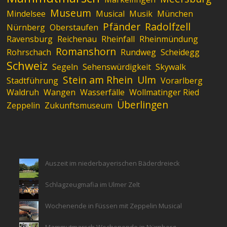
Museum
Mindelsee
Musical
Musik
München
Pfänder
Radolfzell
Nürnberg
Oberstaufen
Ravensburg
Reichenau
Rheinfall
Rheinmündung
Romanshorn
Rohrschach
Rundweg
Scheidegg
Schweiz
Segeln
Sehenswürdigkeit
Skywalk
Stein am Rhein
Ulm
Stadtführung
Vorarlberg
Waldruh
Wangen
Wasserfälle
Wollmatinger Ried
Überlingen
Zeppelin
Zukunftsmuseum
Auszeit im niederbayerischen Bäderdreieck
Schlagzeugmafia im Ulmer Zelt
Wochenende in Füssen mit Zeppelin Musical