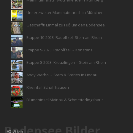
Mammutmarsch Wochenende in Nürnberg
Unser zweiter Mammutmarsch in München
Geschafft! Einmal zu Fuß um den Bodensee
Etappe 10-2023: Radolfzell-Stein am Rhein
Etappe 9-2023: Radolfzell – Konstanz
Etappe 8-2023: Kreuzlingen – Stein am Rhein
Andy Warhol – Stars & Stories in Lindau
Rheinfall Schaffhausen
Blumeninsel Mainau & Schmetterlingshaus
Bodensee Bilder
© 2026