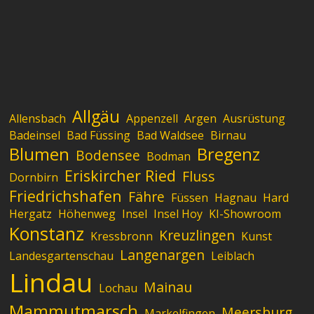
Allgäu
Allensbach
Appenzell
Argen
Ausrüstung
Badeinsel
Bad Füssing
Bad Waldsee
Birnau
Blumen
Bregenz
Bodensee
Bodman
Eriskircher Ried
Fluss
Dornbirn
Friedrichshafen
Fähre
Füssen
Hagnau
Hard
Hergatz
Höhenweg
Insel
Insel Hoy
KI-Showroom
Konstanz
Kreuzlingen
Kressbronn
Kunst
Langenargen
Landesgartenschau
Leiblach
Lindau
Mainau
Lochau
Mammutmarsch
Meersburg
Markelfingen