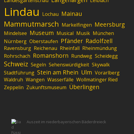
Landesgartenschau
Leiblach
Lindau
Mainau
Lochau
Mammutmarsch
Meersburg
Markelfingen
Museum
Mindelsee
Musical
Musik
München
Pfänder
Radolfzell
Nürnberg
Oberstaufen
Ravensburg
Reichenau
Rheinfall
Rheinmündung
Romanshorn
Rohrschach
Rundweg
Scheidegg
Schweiz
Segeln
Sehenswürdigkeit
Skywalk
Stein am Rhein
Ulm
Stadtführung
Vorarlberg
Waldruh
Wangen
Wasserfälle
Wollmatinger Ried
Überlingen
Zeppelin
Zukunftsmuseum
Auszeit im niederbayerischen Bäderdreieck