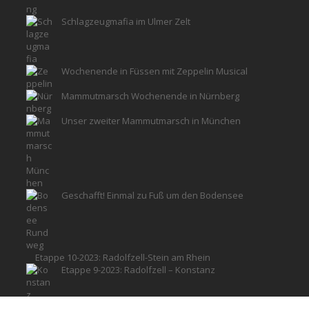
Schlagzeugmafia im Ulmer Zelt
Wochenende in Füssen mit Zeppelin Musical
Mammutmarsch Wochenende in Nürnberg
Unser zweiter Mammutmarsch in München
Geschafft! Einmal zu Fuß um den Bodensee
Etappe 10-2023: Radolfzell-Stein am Rhein
Etappe 9-2023: Radolfzell – Konstanz
Etappe 8-2023: Kreuzlingen – Stein am Rhein