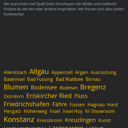
Wir wünschen viel Spaß beim Anschauen der Bilder und vielleicht
findest du die ein oder andere Inspiration. Wir freuen uns über jeden
Kommentar.
Allgäu
Allensbach
Appenzell
Argen
Ausrüstung
Badeinsel
Bad Füssing
Bad Waldsee
Birnau
Blumen
Bregenz
Bodensee
Bodman
Eriskircher Ried
Fluss
Dornbirn
Friedrichshafen
Fähre
Füssen
Hagnau
Hard
Hergatz
Höhenweg
Insel
Insel Hoy
KI-Showroom
Konstanz
Kreuzlingen
Kressbronn
Kunst
Langenargen