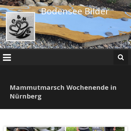
Zum
Bodensee Bilder
Inhalt
springen
Mammutmarsch Wochenende in
Nürnberg