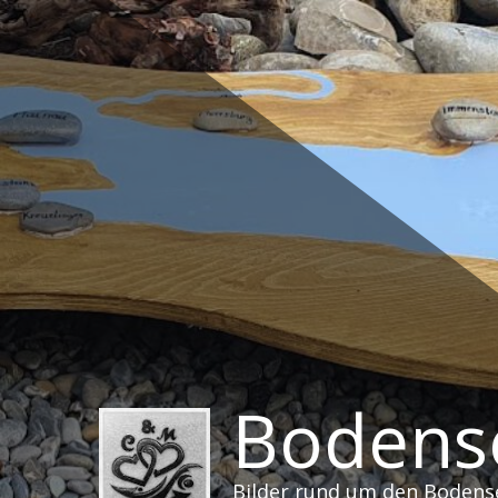
Zum
Inhalt
springen
Bodense
Bilder rund um den Bodens